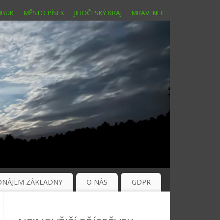
MBUK
MĚSTO PÍSEK
JIHOČESKÝ KRAJ
MRAVENEC
ONÁJEM ZÁKLADNY
O NÁS
GDPR